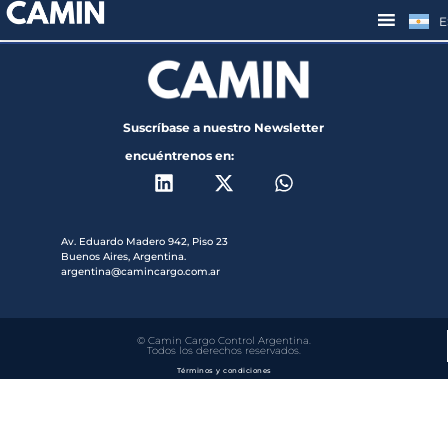
E
Suscríbase a nuestro Newsletter
encuéntrenos en:
Av. Eduardo Madero 942, Piso 23
Buenos Aires, Argentina.
argentina@camincargo.com.ar
© Camin Cargo Control Argentina.
Todos los derechos reservados.
Términos y condiciones