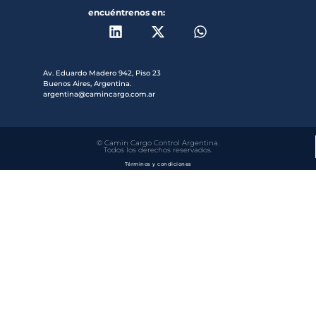
encuéntrenos en:
Av. Eduardo Madero 942, Piso 23
Buenos Aires, Argentina.
argentina@camincargo.com.ar
© Camin Cargo Control Argentina.
Todos los derechos reservados.
Términos y condiciones