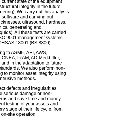
current state of the equipment
tructural integrity in the future
eering). We carry out this analysis
e software and carrying out
thicknesses, ultrasound, hardness,
cs, penetrating and
quids). All these tests are carried
 ISO 9001 management systems,
OHSAS 18001 (BS 8800).
ng to ASME, API, AWS,
CNEA, IRAM, AD-Merkbltter,
nd in the adaptation to future
standards. We also perform non-
ng to monitor asset integrity using
intrusive methods.
ect defects and irregularities
se serious damage or non-
lems and save time and money
ent testing of your assets and
y stage of their life cycle, from
 on-site operation.