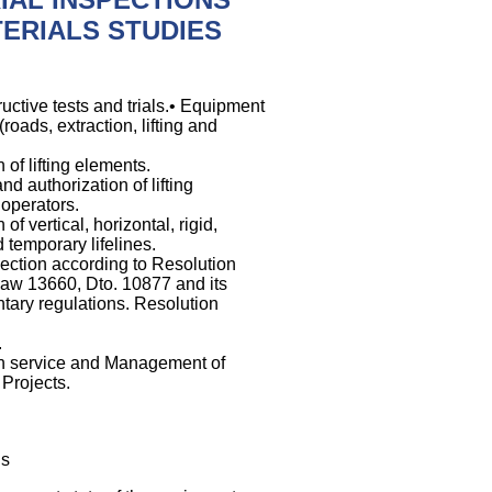
ERIALS STUDIES
uctive tests and trials.• Equipment
(roads, extraction, lifting and
n of lifting elements.
and authorization of lifting
operators.
 of vertical, horizontal, rigid,
d temporary lifelines.
pection according to Resolution
Law 13660, Dto. 10877 and its
ary regulations. Resolution
.
on service and Management of
Projects.
ls