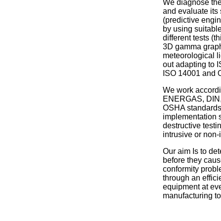
We diagnose the 
and evaluate its s
(predictive engin
by using suitabl
different tests (
3D gamma graphi
meteorological li
out adapting to
ISO 14001 and 
We work accordi
ENERGAS, DIN, 
OSHA standards a
implementation 
destructive testi
intrusive or non-
Our aim Is to det
before they cau
conformity prob
through an effici
equipment at ever
manufacturing to