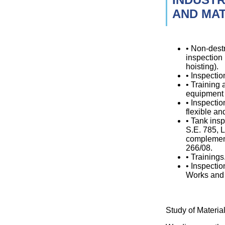
AND MAT
• Non-destr
inspection 
hoisting).
• Inspectio
• Training 
equipment 
• Inspection
flexible an
• Tank ins
S.E. 785, 
complement
266/08.
• Trainings
• Inspecti
Works and 
Study of Materia