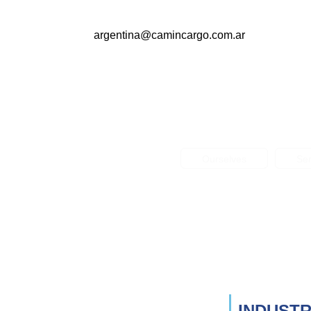
argentina@camincargo.com.ar
Ourselves
Ser
INDUSTR